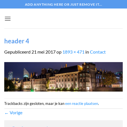
Ga
ADD ANYTHING HERE OR JUST REMOVE IT...
naar
inhoud
header 4
Gepubliceerd
21 mei 2017
op
1893 × 471
in
Contact
Trackbacks zijn gesloten, maar je kan
een reactie plaatsen
.
←
Vorige